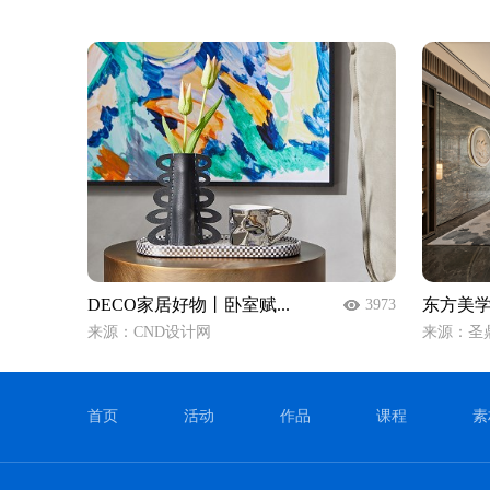
DECO家居好物丨卧室赋...
东方美学
3973
来源：CND设计网
来源：圣鼎
首页
活动
作品
课程
素