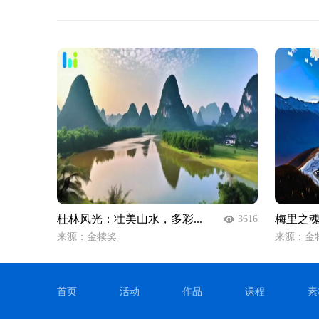
桂林风光：壮美山水，多彩...
梅里之魂
3616
来源：金犊奖
来源：金
首页
活动
作品
课程
素