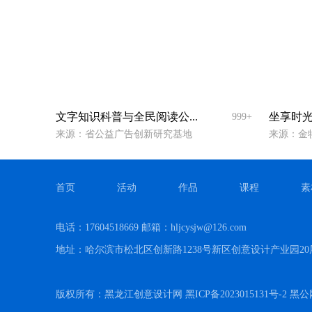
文字知识科普与全民阅读公...
坐享时
999+
来源：省公益广告创新研究基地
来源：金
首页
活动
作品
课程
素
电话：17604518669 邮箱：hljcysjw@126.com
地址：哈尔滨市松北区创新路1238号新区创意设计产业园20
版权所有：黑龙江创意设计网 黑ICP备2023015131号-2 黑公网安备