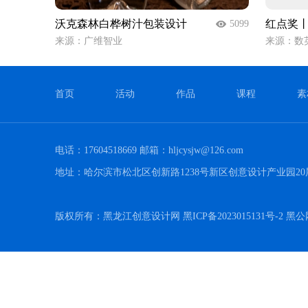
沃克森林白桦树汁包装设计
红点奖丨Ho
5099
来源：广维智业
来源：数
首页
活动
作品
课程
素
电话：17604518669 邮箱：hljcysjw@126.com
地址：哈尔滨市松北区创新路1238号新区创意设计产业园20
版权所有：黑龙江创意设计网 黑ICP备2023015131号-2 黑公网安备