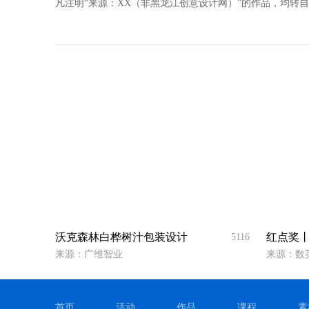
凡注明“来源：XX（非黑龙江创意设计网）”的作品，均
沃克森林白桦树汁包装设计
红点奖丨Ho
5116
来源：广维智业
来源：数
首页
活动
作品
课程
素