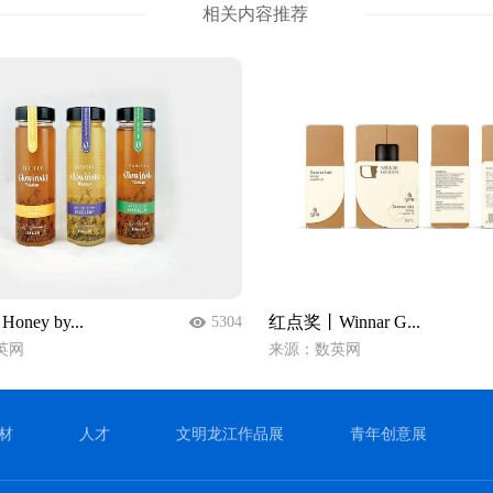
相关内容推荐
ney by...
红点奖丨Winnar G...
5304
英网
来源：数英网
材
人才
文明龙江作品展
青年创意展