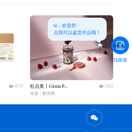
hi，欢迎您~
点我可以鉴赏作品哦！
找政策
红点奖丨Gloria P...
4717
5352
来源：数英网