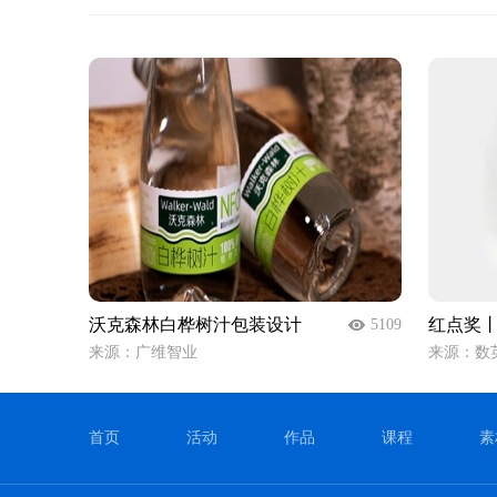
沃克森林白桦树汁包装设计
红点奖丨Ho
5109
来源：广维智业
来源：数
首页
活动
作品
课程
素